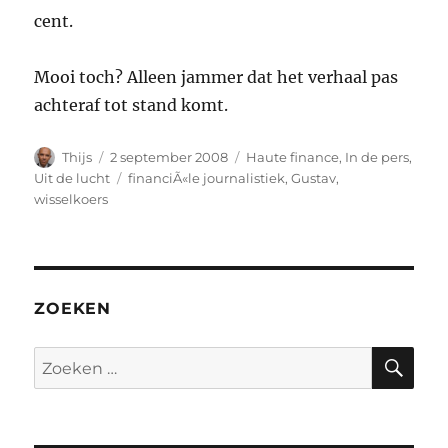
cent.
Mooi toch? Alleen jammer dat het verhaal pas
achteraf tot stand komt.
Auteur
Geplaatst
Categorieën
Thijs
2 september 2008
Haute finance
,
In de pers
,
op
Tags
Uit de lucht
financiÃ«le journalistiek
,
Gustav
,
wisselkoers
ZOEKEN
ZO
Zoeken
naar: