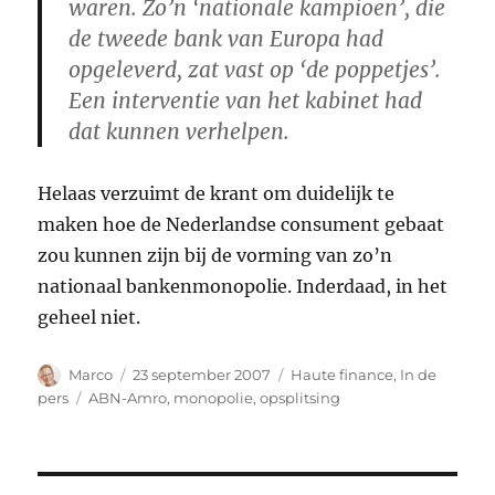
waren. Zo’n ‘nationale kampioen’, die
de tweede bank van Europa had
opgeleverd, zat vast op ‘de poppetjes’.
Een interventie van het kabinet had
dat kunnen verhelpen.
Helaas verzuimt de krant om duidelijk te
maken hoe de Nederlandse consument gebaat
zou kunnen zijn bij de vorming van zo’n
nationaal bankenmonopolie. Inderdaad, in het
geheel niet.
Auteur
Geplaatst
Categorieën
Marco
23 september 2007
Haute finance
,
In de
op
Tags
pers
ABN-Amro
,
monopolie
,
opsplitsing