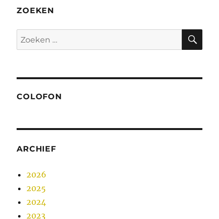
ZOEKEN
ZO
Zoeken
naar:
COLOFON
ARCHIEF
2026
2025
2024
2023