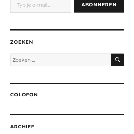
ABONNEREN
ZOEKEN
ZO
Zoeken
naar:
COLOFON
ARCHIEF