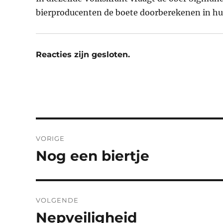
bierproducenten de boete doorberekenen in hu
Reacties zijn gesloten.
Bericht
VORIGE
navigatie
Nog een biertje
Vorig
bericht:
VOLGENDE
Nepveiligheid
Volgend