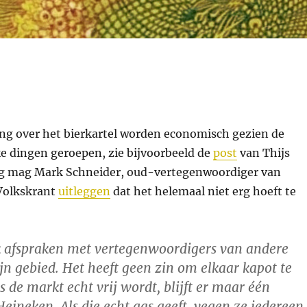
ing over het bierkartel worden economisch gezien de
ke dingen geroepen, zie bijvoorbeeld de
post
van Thijs
ag mag Mark Schneider, oud-vertegenwoordiger van
Volkskrant
uitleggen
dat het helemaal niet erg hoeft te
 afspraken met vertegenwoordigers van andere
n gebied. Het heeft geen zin om elkaar kapot te
s de markt echt vrij wordt, blijft er maar één
eineken. Als die echt gas geeft, vegen ze iedereen