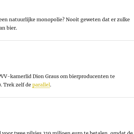
een natuurlijke monopolie? Nooit geweten dat er zulke
an bier.
 PVV-kamerlid Dion Graus om bierproducenten te
). Trek zelf de
parallel
.
 voor twee pilsjes 219 miljoen euro te betalen, omdat de