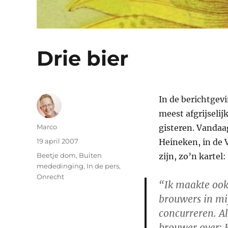
Drie bier
In de berichtgev
meest afgrijselij
Auteur
Marco
gisteren. Vanda
Geplaatst
19 april 2007
Heineken, in de 
op
Categorieën
Beetje dom
,
Buiten
zijn, zo’n kartel:
mededinging
,
In de pers
,
Onrecht
“Ik maakte ook
brouwers in mij
concurreren. Al
brouwer over: H