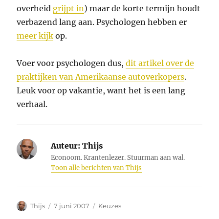
overheid
grijpt in
) maar de korte termijn houdt
verbazend lang aan. Psychologen hebben er
meer kijk
op.
Voer voor psychologen dus,
dit artikel over de
praktijken van Amerikaanse autoverkopers
.
Leuk voor op vakantie, want het is een lang
verhaal.
Auteur:
Thijs
Econoom. Krantenlezer. Stuurman aan wal.
Toon alle berichten van Thijs
Auteur
Geplaatst
Categorieën
Thijs
7 juni 2007
Keuzes
op