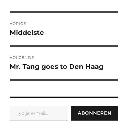
Bericht
VORIGE
navigatie
Middelste
Vorig
bericht:
VOLGENDE
Mr. Tang goes to Den Haag
Volgend
bericht:
Typ je e-mail...
ABONNEREN