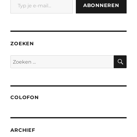
ABONNEREN
ZOEKEN
ZO
Zoeken
naar:
COLOFON
ARCHIEF