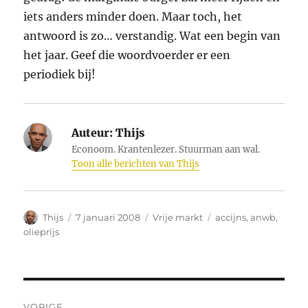
iets anders minder doen. Maar toch, het
antwoord is zo… verstandig. Wat een begin van
het jaar. Geef die woordvoerder er een
periodiek bij!
Auteur:
Thijs
Econoom. Krantenlezer. Stuurman aan wal.
Toon alle berichten van Thijs
Auteur
Geplaatst
Categorieën
Tags
Thijs
7 januari 2008
Vrije markt
accijns
,
anwb
,
op
olieprijs
Bericht
VORIGE