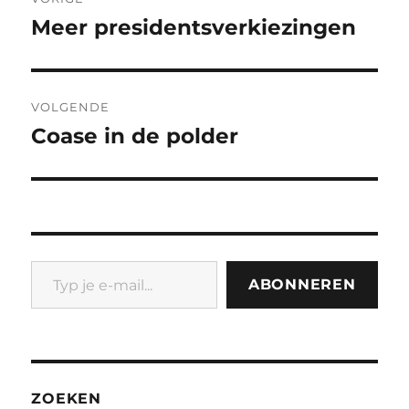
navigatie
Meer presidentsverkiezingen
Vorig
bericht:
VOLGENDE
Coase in de polder
Volgend
bericht:
Typ je e-mail...
ABONNEREN
ZOEKEN