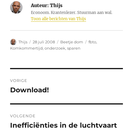
Auteur:
Thijs
Econoom. Krantenlezer. Stuurman aan wal.
Toon alle berichten van Thijs
Auteur
Geplaatst
Categorieën
Tags
Thijs
28 juli 2008
Beetje dom
fbto
,
op
Komkommertijd
,
onderzoek
,
sparen
Bericht
VORIGE
navigatie
Download!
Vorig
bericht:
VOLGENDE
Inefficiënties in de luchtvaart
Volgend