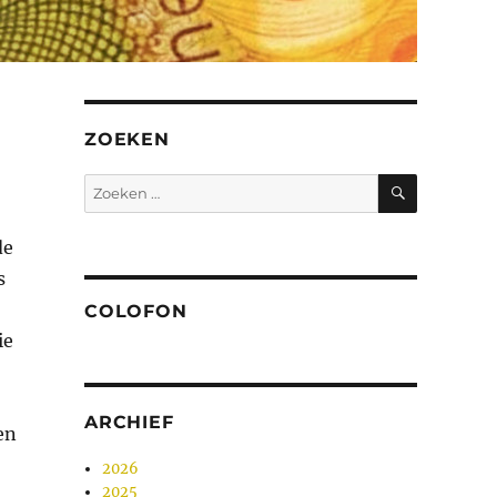
ZOEKEN
ZOEKEN
Zoeken
naar:
de
s
COLOFON
ie
ARCHIEF
en
2026
2025