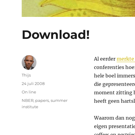
Download!
Al eerder
merkte 
conferenties hoe
Auteur
Thijs
hele boel immers 
Geplaatst
24 juli 2008
die gepresentee
op
Categorieën
On line
moment zitting he
Tags
NBER
,
papers
,
summer
heeft geen harts
institute
Waarom dan nog w
eigen presentatie
coffees
en
pastries