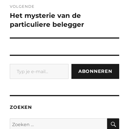
VOLGENDE
Het mysterie van de
Volgend
bericht:
particuliere belegger
Typ je e-mail...
ABONNEREN
ZOEKEN
ZO
Zoeken