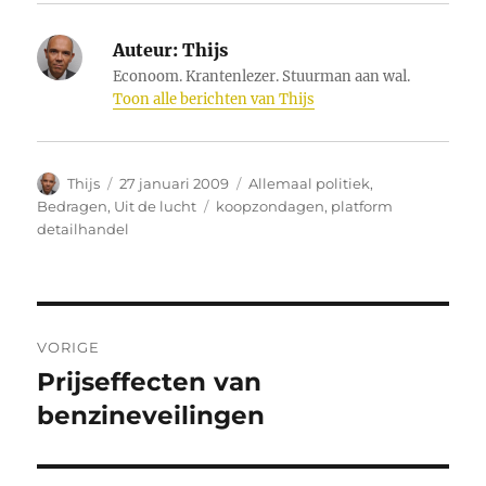
Auteur:
Thijs
Econoom. Krantenlezer. Stuurman aan wal.
Toon alle berichten van Thijs
Auteur
Geplaatst
Categorieën
Thijs
27 januari 2009
Allemaal politiek
,
op
Tags
Bedragen
,
Uit de lucht
koopzondagen
,
platform
detailhandel
Bericht
VORIGE
navigatie
Prijseffecten van
Vorig
bericht:
benzineveilingen