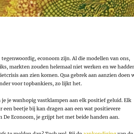
e tegenwoordig, econoom zijn. Al die modellen van ons,
niks, markten zouden helemaal niet werken en we hadde
dietcrisis aan zien komen. Qua gebrek aan aanzien doen 
der voor topbankiers, zo lijkt het.
a je je wanhopig vastklampen aan elk positief geluid. Elk
r een beetje bij kan dragen aan een wat positievere
 De Econoom, je grijpt het met beide handen aan.
tiefs te melden dan? Toch wel. Bij de
aankondiging
van de