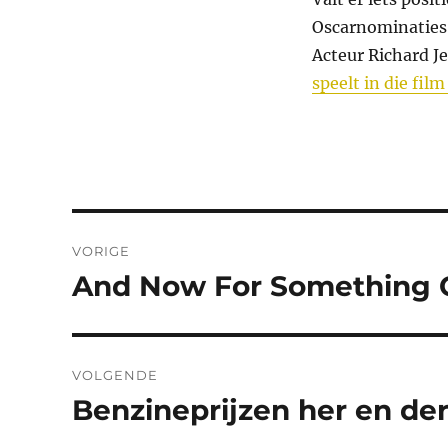
Oscarnominaties
Acteur Richard Je
speelt in die fi
Bericht
VORIGE
navigatie
And Now For Something C
Vorig
bericht:
VOLGENDE
Benzineprijzen her en de
Volgend
bericht: