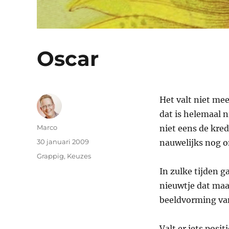
Oscar
Het valt niet me
dat is helemaal 
Auteur
Marco
niet eens de kre
Geplaatst
30 januari 2009
nauwelijks nog on
op
Categorieën
Grappig
,
Keuzes
In zulke tijden g
nieuwtje dat maa
beeldvorming van
Valt er iets posi