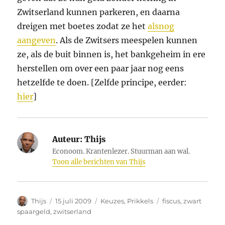
Zwitserland kunnen parkeren, en daarna
dreigen met boetes zodat ze het
alsnog
aangeven
. Als de Zwitsers meespelen kunnen
ze, als de buit binnen is, het bankgeheim in ere
herstellen om over een paar jaar nog eens
hetzelfde te doen. [Zelfde principe, eerder:
hier
]
Auteur:
Thijs
Econoom. Krantenlezer. Stuurman aan wal.
Toon alle berichten van Thijs
Auteur
Geplaatst
Categorieën
Tags
Thijs
15 juli 2009
Keuzes
,
Prikkels
fiscus
,
zwart
op
spaargeld
,
zwitserland