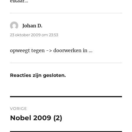
elkaar…
Johan D.
schreef:
23 oktober 2009 om 23:53
opweegt tegen -> doorwerken in …
Reacties zijn gesloten.
Bericht
VORIGE
navigatie
Nobel 2009 (2)
Vorig
bericht: