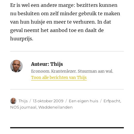
Er is wel een andere marge: bezitters kunnen
nu besluiten om zelf minder gebruik te maken
van hun huisje en meer te verhuren. In dat
geval neemt het aanbod toe en daalt de
huurprijs.
Auteur:
Thijs
Econoom. Krantenlezer. Stuurman aan wal.
Toon alle berichten van Thijs
Auteur
Geplaatst
Categorieën
Tags
Thijs
13 oktober 2009
Een eigen huis
Erfpacht
,
op
NOS journaal
,
Waddeneilanden