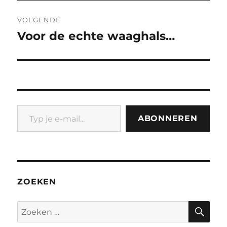
VOLGENDE
Voor de echte waaghals…
Volgend
bericht:
Typ je e-mail...
ABONNEREN
ZOEKEN
ZO
Zoeken
naar: