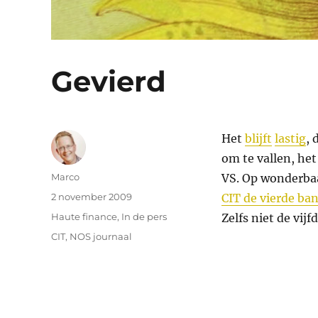
Gevierd
Het
blijft
lastig
, 
om te vallen, het
Auteur
Marco
VS. Op wonderbaa
Geplaatst
2 november 2009
CIT de vierde ban
op
Categorieën
Haute finance
,
In de pers
Zelfs niet de vijf
Tags
CIT
,
NOS journaal