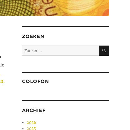
ZOEKEN
ZOEKEN
Zoeken
naar:
p
de
t
an
.
COLOFON
ARCHIEF
2026
2025