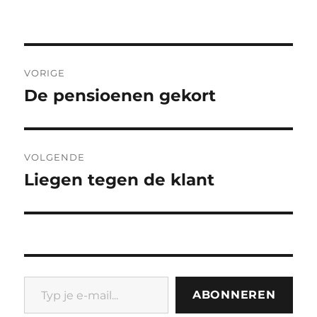
Bericht
VORIGE
navigatie
De pensioenen gekort
Vorig
bericht:
VOLGENDE
Liegen tegen de klant
Volgend
bericht:
Typ je e-mail...
ABONNEREN