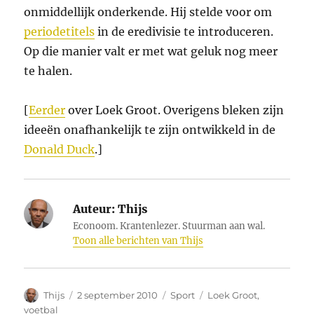
onmiddellijk onderkende. Hij stelde voor om
periodetitels
in de eredivisie te introduceren.
Op die manier valt er met wat geluk nog meer
te halen.
[
Eerder
over Loek Groot. Overigens bleken zijn
ideeën onafhankelijk te zijn ontwikkeld in de
Donald Duck
.]
Auteur:
Thijs
Econoom. Krantenlezer. Stuurman aan wal.
Toon alle berichten van Thijs
Auteur
Geplaatst
Categorieën
Tags
Thijs
2 september 2010
Sport
Loek Groot
,
op
voetbal