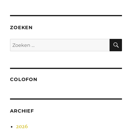
ZOEKEN
ZO
Zoeken
naar:
COLOFON
ARCHIEF
2026