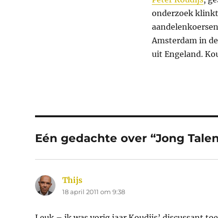
onderzoek klinkt
aandelenkoersen 
Amsterdam in de
uit Engeland. Kou
Eén gedachte over “Jong Talen
Thijs
schreef:
18 april 2011 om 9:38
Leuk – ik was vorig jaar Koudijs’ discussant to