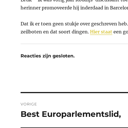
herinner promoveerde hij inderdaad in Barcelo
Dat ik er toen geen stukje over geschreven heb
zeilboten en dat soort dingen.
Hier staat
een go
Reacties zijn gesloten.
Bericht
VORIGE
navigatie
Best Europarlementslid,
Vorig
bericht: