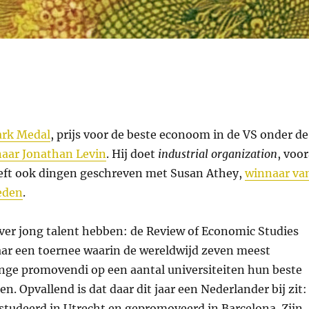
ark Medal
, prijs voor de beste econoom in de VS onder de
 naar Jonathan Levin
. Hij doet
industrial organization
, voor
eft ook dingen geschreven met Susan Athey,
winnaar va
leden
.
ver jong talent hebben: de Review of Economic Studies
jaar een toernee waarin de wereldwijd zeven meest
nge promovendi op een aantal universiteiten hun beste
n. Opvallend is dat daar dit jaar een Nederlander bij zit:
estudeerd in Utrecht en gepromoveerd in Barcelona. Zijn