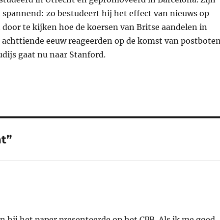
 spannend: zo bestudeert hij het effect van nieuws op
door te kijken hoe de koersen van Britse aandelen in
 achttiende eeuw reageerden op de komst van postbote
dijs gaat nu naar Stanford.
t”
en hij het paper presenteerde op het CPB. Als ik me goed