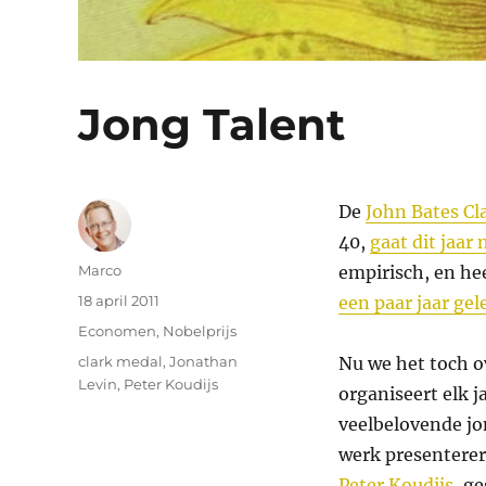
Jong Talent
De
John Bates Cl
40,
gaat dit jaar
Auteur
Marco
empirisch, en he
Geplaatst
18 april 2011
een paar jaar ge
op
Categorieën
Economen
,
Nobelprijs
Tags
clark medal
,
Jonathan
Nu we het toch o
Levin
,
Peter Koudijs
organiseert elk 
veelbelovende jo
werk presenterere
Peter Koudijs
, g