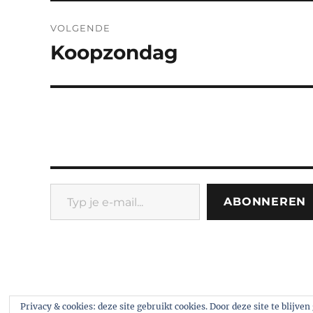
VOLGENDE
Koopzondag
Volgend
bericht:
Typ je e-mail...
ABONNEREN
eco.nomie.nl
Ondersteund door WordPress
Privacy & cookies: deze site gebruikt cookies. Door deze site te blijve