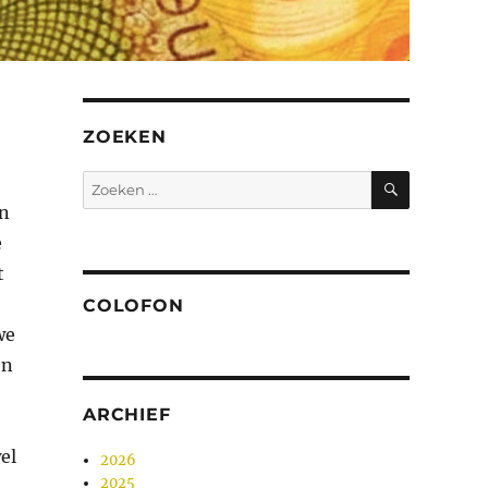
ZOEKEN
ZOEKEN
Zoeken
naar:
en
e
t
COLOFON
we
n
ARCHIEF
el
2026
2025