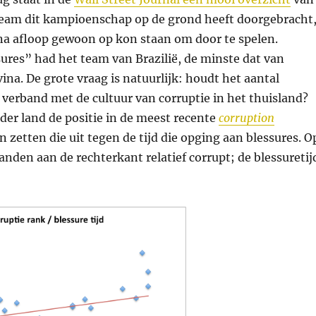
r team dit kampioenschap op de grond heeft doorgebracht
r na afloop gewoon op kon staan om door te spelen.
ures” had het team van Brazilië, de minste dat van
na. De grote vraag is natuurlijk: houdt het aantal
erband met de cultuur van corruptie in het thuisland?
er land de positie in de meest recente
corruption
n zetten die uit tegen de tijd die opging aan blessures. O
landen aan de rechterkant relatief corrupt; de blessuretij