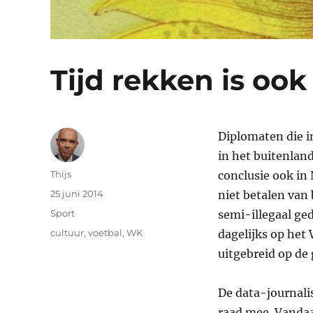
Tijd rekken is ook
Diplomaten die i
in het buitenlan
Auteur
Thijs
conclusie ook in
Geplaatst
25 juni 2014
niet betalen van
op
Categorieën
Sport
semi-illegaal ge
Tags
cultuur
,
voetbal
,
WK
dagelijks op het
uitgebreid op de 
De data-journalis
raad mee. Vandaa