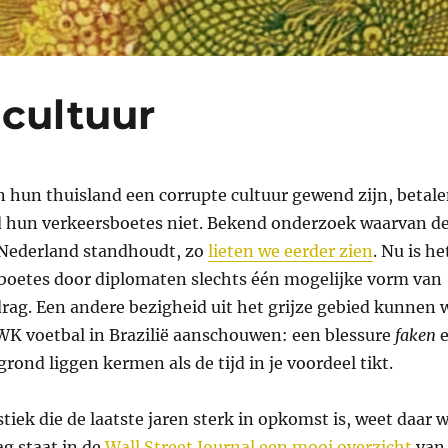
 cultuur
n hun thuisland een corrupte cultuur gewend zijn, betal
d hun verkeersboetes niet. Bekend onderzoek waarvan d
 Nederland standhoudt, zo
lieten we eerder zien
. Nu is he
 boetes door diplomaten slechts één mogelijke vorm van
drag. Een andere bezigheid uit het grijze gebied kunnen 
 WK voetbal in Brazilië aanschouwen: een blessure
faken
e
grond liggen kermen als de tijd in je voordeel tikt.
tiek die de laatste jaren sterk in opkomst is, weet daar w
g staat in de
Wall Street Journal een mooi overzicht
van