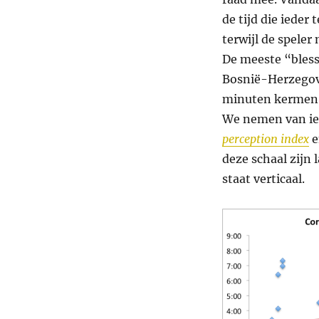
de tijd die iede
terwijl de spele
De meeste “bless
Bosnië-Herzegovi
minuten kermen v
We nemen van ied
perception index
e
deze schaal zijn 
staat verticaal.