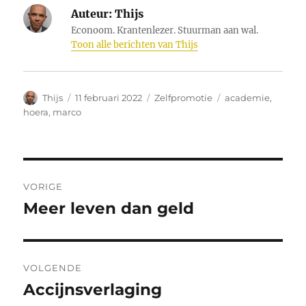
Auteur:
Thijs
Econoom. Krantenlezer. Stuurman aan wal.
Toon alle berichten van Thijs
Auteur
Geplaatst
Categorieën
Tags
Thijs
11 februari 2022
Zelfpromotie
academie
,
op
hoera
,
marco
Bericht
VORIGE
navigatie
Meer leven dan geld
Vorig
bericht:
VOLGENDE
Accijnsverlaging
Volgend