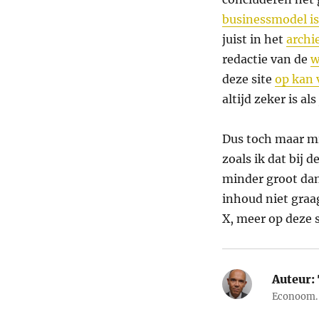
businessmodel is
juist in het
archi
redactie van de
w
deze site
op kan 
altijd zeker is a
Dus toch maar mi
zoals ik dat bij 
minder groot dan
inhoud niet graag
X, meer op deze s
Auteur:
Econoom. 