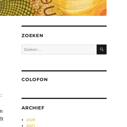
ZOEKEN
ZOEKEN
Zoeken
naar:
COLOFON
:
ARCHIEF
n
dt
2026
2025