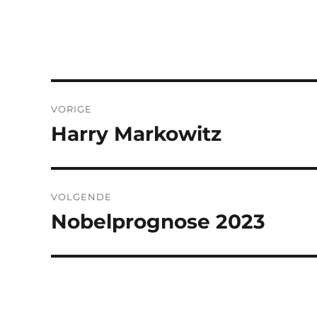
Bericht
VORIGE
navigatie
Harry Markowitz
Vorig
bericht:
VOLGENDE
Nobelprognose 2023
Volgend
bericht: