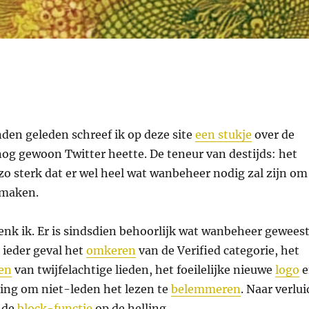
en geleden schreef ik op deze site
een stukje
over de
nog gewoon Twitter heette. De teneur van destijds: het
zo sterk dat er wel heel wat wanbeheer nodig zal zijn om
 maken.
enk ik. Er is sindsdien behoorlijk wat wanbeheer geweest
 ieder geval het
omkeren
van de Verified categorie, het
ten
van twijfelachtige lieden, het foeilelijke nieuwe
logo
e
sing om niet-leden het lezen te
belemmeren
. Naar verlui
 de
block-functie
op de helling.