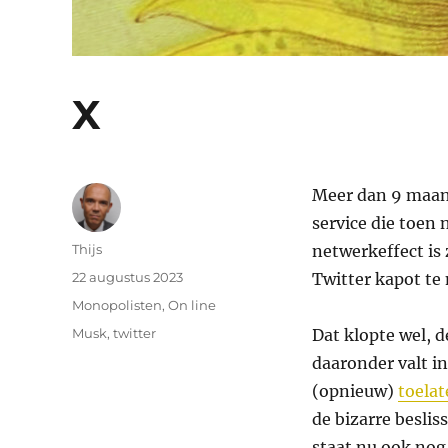
X
Meer dan 9 maand
service die toen 
Auteur
Thijs
netwerkeffect is 
Geplaatst
22 augustus 2023
Twitter kapot te
op
Categorieën
Monopolisten
,
On line
Tags
Musk
,
twitter
Dat klopte wel, d
daaronder valt in
(opnieuw)
toela
de bizarre beslis
staat nu ook nog