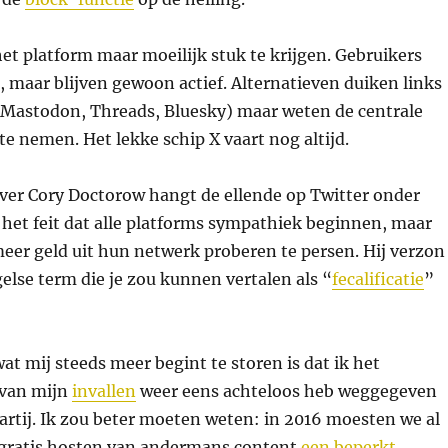
 het platform maar moeilijk stuk te krijgen. Gebruikers
, maar blijven gewoon actief. Alternatieven duiken links
e Mastodon, Threads, Bluesky) maar weten de centrale
 te nemen. Het lekke schip X vaart nog altijd.
jver Cory Doctorow hangt de ellende op Twitter onder
et feit dat alle platforms sympathiek beginnen, maar
meer geld uit hun netwerk proberen te persen. Hij verzon
else term die je zou kunnen vertalen als “
fecalificatie
”
wat mij steeds meer begint te storen is dat ik het
van mijn
invallen
weer eens achteloos heb weggegeven
artij. Ik zou beter moeten weten: in 2016 moesten we al
 gratis hosten van andermans content
een beperkt