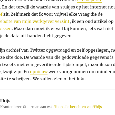
. En dat terwijl de waarde van stukjes op het internet no
ef
zit. Zelf merk dat ik voor vrijwel elke vraag die de
ebsite van mijn werkgever verzint
, ik een oud artikel op
vissen
. Maar dan moet ik er wel bij kunnen, iets wat niet
ls je de data uit handen hebt gegeven.
jn archief van Twitter opgevraagd en zelf opgeslagen, n
deze site doe. De waarde van die gedownloade gegevens is
 tweets met een geverifieerde tijdstempel, maar ik zou 
 kwijt zijn. En
opnieuw
weer voorgenomen om minder 
ite te schrijven. We zullen zien of het lukt.
Thijs
Krantenlezer. Stuurman aan wal.
Toon alle berichten van Thijs