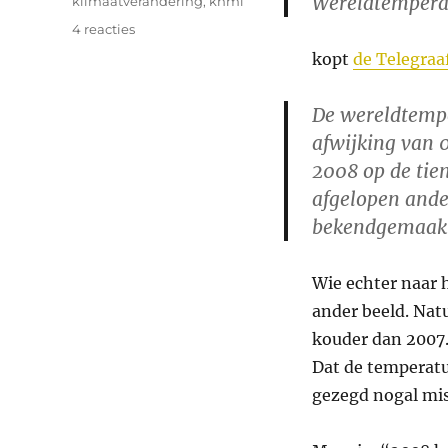
Wereldtemperat
klimaatverandering
,
knmi
op
4 reacties
Koudste
kopt
de Telegraa
jaar
van
De wereldtempe
de
eeuw
afwijking van 
2008 op de tien
afgelopen ande
bekendgemaak
Wie echter naar 
ander beeld. Nat
kouder dan 2007.
Dat de temperatu
gezegd nogal mis