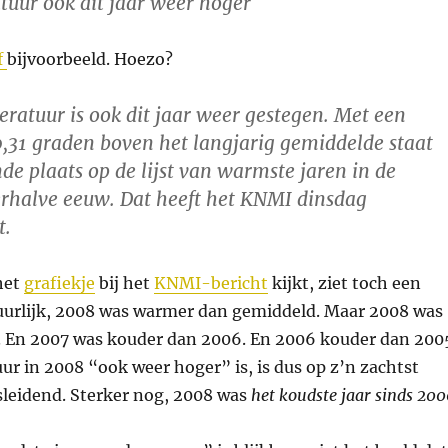
uur ook dit jaar weer hoger
f
bijvoorbeeld. Hoezo?
ratuur is ook dit jaar weer gestegen. Met een
0,31 graden boven het langjarig gemiddelde staat
de plaats op de lijst van warmste jaren in de
rhalve eeuw. Dat heeft het KNMI dinsdag
t.
het
grafiekje
bij het
KNMI-bericht
kijkt, ziet toch een
uurlijk, 2008 was warmer dan gemiddeld. Maar 2008 was
 En 2007 was kouder dan 2006. En 2006 kouder dan 200
ur in 2008 “ook weer hoger” is, is dus op z’n zachtst
leidend. Sterker nog, 2008 was
het koudste jaar sinds 20