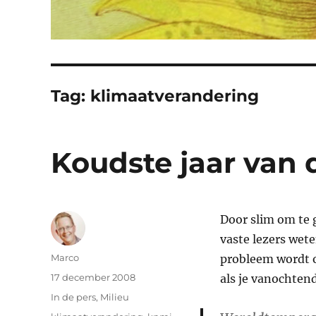
Tag:
klimaatverandering
Koudste jaar van
Door slim om te 
vaste lezers wet
Auteur
Marco
probleem wordt o
Geplaatst
17 december 2008
als je vanochten
op
Categorieën
In de pers
,
Milieu
Tags