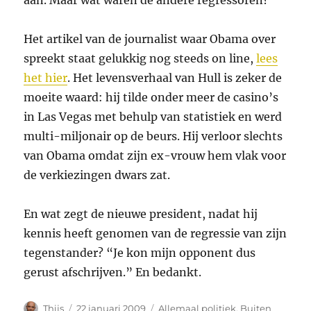
aan. Maar wat waren de andere regressoren?
Het artikel van de journalist waar Obama over
spreekt staat gelukkig nog steeds on line,
lees
het hier
. Het levensverhaal van Hull is zeker de
moeite waard: hij tilde onder meer de casino’s
in Las Vegas met behulp van statistiek en werd
multi-miljonair op de beurs. Hij verloor slechts
van Obama omdat zijn ex-vrouw hem vlak voor
de verkiezingen dwars zat.
En wat zegt de nieuwe president, nadat hij
kennis heeft genomen van de regressie van zijn
tegenstander? “Je kon mijn opponent dus
gerust afschrijven.” En bedankt.
Auteur
Geplaatst
Categorieën
Thijs
22 januari 2009
Allemaal politiek
,
Buiten