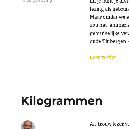
Tinbergenlezing
En je kunt je afv
lezing als gebru
Maar omdat we er
zou het jammer z
gebruikelijke ve
oude Tinbergen k
“Tinb
Lees verder
Kilogrammen
Als trouw lezer v