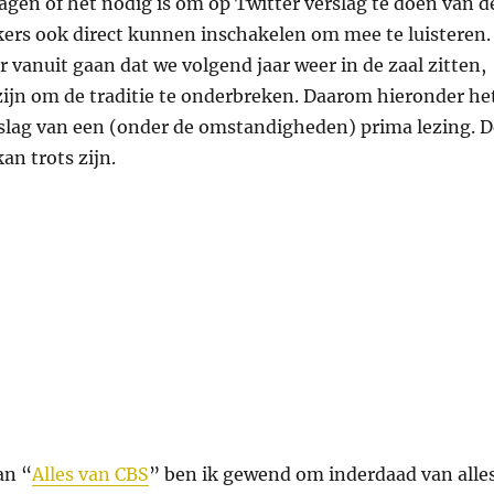
ragen of het nodig is om op Twitter verslag te doen van d
ikers ook direct kunnen inschakelen om mee te luisteren.
 vanuit gaan dat we volgend jaar weer in de zaal zitten,
ijn om de traditie te onderbreken. Daarom hieronder he
rslag van een (onder de omstandigheden) prima lezing. D
an trots zijn.
ergenlezing 2020”
an “
Alles van CBS
” ben ik gewend om inderdaad van alle