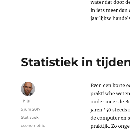
water dat door d
in iets meer dan 
jaarlijkse hande
Statistiek in tijd
Even een korte e
praktische wetens
Auteur
Thijs
onder meer de B
Geplaatst
5 juni 2017
jaren ’50 steeds
op
Categorieën
Statistiek
de computer en s
Tags
econometrie
praktijk. Zo onge