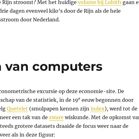
e Rijn stroomt? Met het huidige
volume bij Lobith
gaan e
drie dagen evenveel kilo’s door de Rijn als de hele
lsstroom door Nederland.
en van computers
conometrische excursie op deze economie-site. De
e
chap van de statistiek, in de 19
eeuw begonnen door
elg
Quetelet
(smulpapen kennen zijn
index
), werd tot de
 meer een tak van de
zware
wiskunde. Met de opkomst va
teeds grotere datasets draaide de focus weer naar de
veer als in deze figuur: