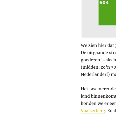
We zien hier dat 
De uitgaande str
goederen is slec
(midden, zo’n 300
Nederlander!) ma
Het fascinerende 
land binnenkomt d
konden we er ee
Vaalserberg
. En 