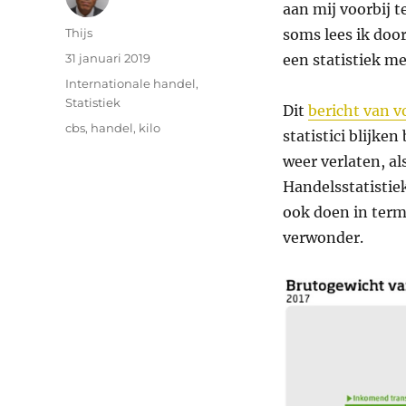
aan mij voorbij t
Auteur
Thijs
soms lees ik door
Geplaatst
31 januari 2019
een statistiek me
op
Categorieën
Internationale handel
,
Statistiek
Dit
bericht van v
Tags
cbs
,
handel
,
kilo
statistici blijk
weer verlaten, al
Handelsstatistiek
ook doen in term
verwonder.