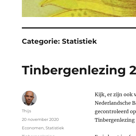
Categorie:
Statistiek
Tinbergenlezing 
Kijk, er zijn ook
Nederlandsche Ba
Auteur
Thijs
gecontroleerd op d
Geplaatst
20 november 2020
Tinbergenlezing l
op
Categorieën
Economen
,
Statistiek
Tags