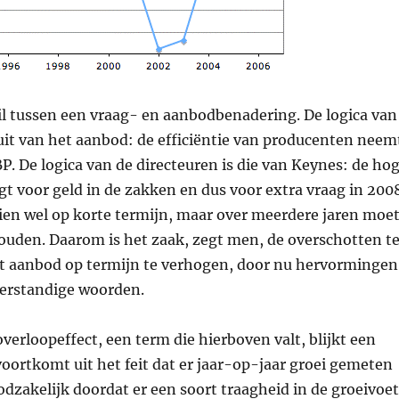
hil tussen een vraag- en aanbodbenadering. De logica van
uit van het aanbod: de efficiëntie van producenten neem
P. De logica van de directeuren is die van Keynes: de ho
gt voor geld in de zakken en dus voor extra vraag in 200
ien wel op korte termijn, maar over meerdere jaren moe
ouden. Daarom is het zaak, zegt men, de overschotten t
t aanbod op termijn te verhogen, door nu hervormingen
Verstandige woorden.
overloopeffect, een term die hierboven valt, blijkt een
voortkomt uit het feit dat er jaar-op-jaar groei gemeten
dzakelijk doordat er een soort traagheid in de groeivoet