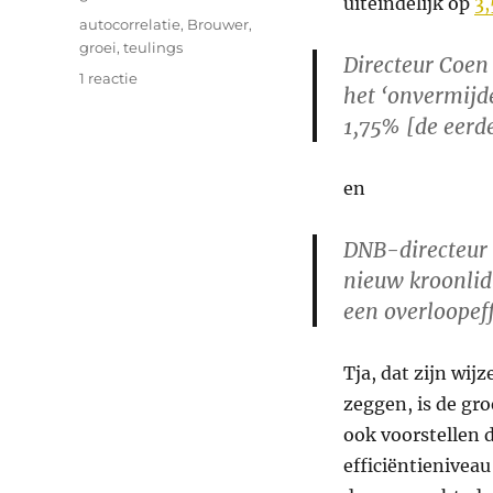
uiteindelijk op
3,
Tags
autocorrelatie
,
Brouwer
,
groei
,
teulings
Directeur Coen
op
1 reactie
het ‘onvermijde
Vraag
1,75% [de eerde
en
aanbod
en
DNB-directeur 
nieuw kroonlid
een overloopeff
Tja, dat zijn wi
zeggen, is de gro
ook voorstellen 
efficiëntieniveau