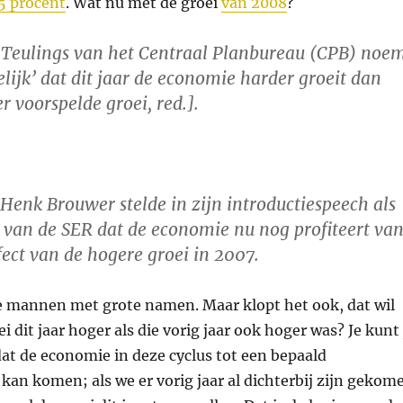
5 procent
. Wat nu met de groei
van 2008
?
 Teulings van het Centraal Planbureau (CPB) noe
lijk’ dat dit jaar de economie harder groeit dan
r voorspelde groei, red.].
Henk Brouwer stelde in zijn introductiespeech als
 van de SER dat de economie nu nog profiteert va
ect van de hogere groei in 2007.
jze mannen met grote namen. Maar klopt het ook, dat wil
ei dit jaar hoger als die vorig jaar ook hoger was? Je kunt 
dat de economie in deze cyclus tot een bepaald
 kan komen; als we er vorig jaar al dichterbij zijn gekom