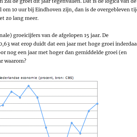
 zal de groei dit jaar tegenvallen. Dat is de logica van de
l om 10 uur bij Eindhoven zijn, dan is de overgebleven ti
et zo lang meer.
ale) groeicijfers van de afgelopen 15 jaar. De
 0,63 wat erop duidt dat een jaar met hoge groei inderda
or nog een jaar met hoger dan gemiddelde groei (en
ar waarom?