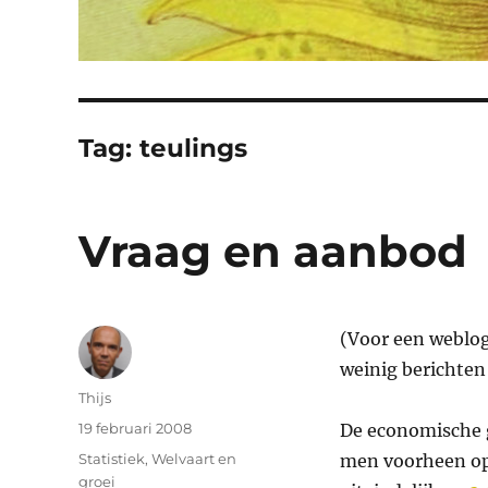
Tag:
teulings
Vraag en aanbod
(Voor een weblo
weinig berichten
Auteur
Thijs
Geplaatst
19 februari 2008
De economische g
op
Categorieën
Statistiek
,
Welvaart en
men voorheen op 
groei