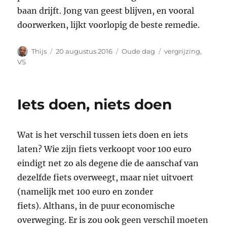
baan drijft. Jong van geest blijven, en vooral
doorwerken, lijkt voorlopig de beste remedie.
Auteur
Geplaatst
Categorieën
Tags
Thijs
20 augustus 2016
Oude dag
vergrijzing
,
op
VS
Iets doen, niets doen
Wat is het verschil tussen iets doen en iets
laten? Wie zijn fiets verkoopt voor 100 euro
eindigt net zo als degene die de aanschaf van
dezelfde fiets overweegt, maar niet uitvoert
(namelijk met 100 euro en zonder
fiets). Althans, in de puur economische
overweging. Er is zou ook geen verschil moeten