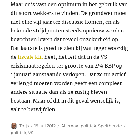
Maar er is vast een optimum in het gebruik van
dit soort wekkers te vinden. De grondwet moet
niet elke vijf jaar ter discussie komen, en als
bekende strijdpunten steeds opnieuw worden
bevochten levert dat teveel onzekerheid op.
Dat laatste is goed te zien bij wat tegenwoordig
de
fiscale klif
heet, het feit dat in de VS
crisismaatregelen ter grootte van 4% BBP op
1 januari aanstaande verlopen. Dat ze nu actief
verlengd moeten worden geeft een compleet
andere situatie dan als ze rustig bleven
bestaan. Maar of dit in dit geval wenselijk is,
valt te betwijfelen.
Auteur
Geplaatst
Categorieën
Tags
Thijs
19 juli 2012
Allemaal politiek
,
Speltheorie
op
politiek
,
VS