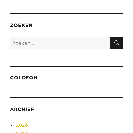
ZOEKEN
ZO
Zoeken
naar:
COLOFON
ARCHIEF
2026