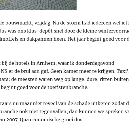
 de bouwmarkt, vrijdag. Na de storm had iedereen wel iet
 dus was ons klus-depôt snel door de kleine wintervoorra
lmoffels en dakpannen heen. Het jaar begint goed voor 
 bij de hotels in Arnhem, waar ik donderdagavond
NS er de brui aan gaf. Geen kamer meer te krijgen. Taxi’
aars; de meesten waren weg op lange, dure, ritten buiten
r begint goed voor de toeristenbranche.
eraars nu maar niet teveel van de schade uitkeren zodat 
e branche ook niet tegenvallen, dan kunnen we spreken v
an 2007. Qua economische groei dus.