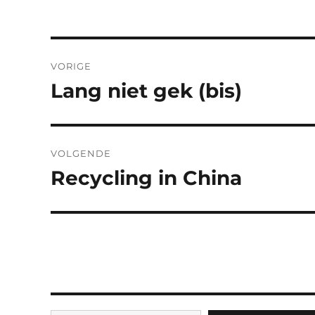
Bericht
VORIGE
navigatie
Lang niet gek (bis)
Vorig
bericht:
VOLGENDE
Recycling in China
Volgend
bericht:
Typ je e-mail...