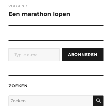
VOLGENDE
Een marathon lopen
Volgend
bericht:
Typ je e-mail...
ABONNEREN
ZOEKEN
ZO
Zoeken
naar: