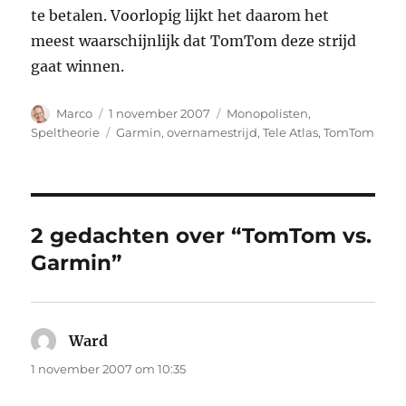
te betalen. Voorlopig lijkt het daarom het
meest waarschijnlijk dat TomTom deze strijd
gaat winnen.
Auteur
Geplaatst
Categorieën
Marco
1 november 2007
Monopolisten
,
op
Tags
Speltheorie
Garmin
,
overnamestrijd
,
Tele Atlas
,
TomTom
2 gedachten over “TomTom vs.
Garmin”
Ward
schreef:
1 november 2007 om 10:35