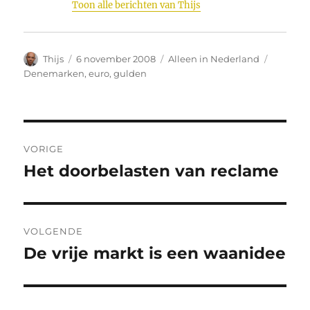
Toon alle berichten van Thijs
Auteur
Geplaatst
Categorieën
Tags
Thijs
6 november 2008
Alleen in Nederland
op
Denemarken
,
euro
,
gulden
Bericht
VORIGE
navigatie
Het doorbelasten van reclame
Vorig
bericht:
VOLGENDE
De vrije markt is een waanidee
Volgend
bericht: