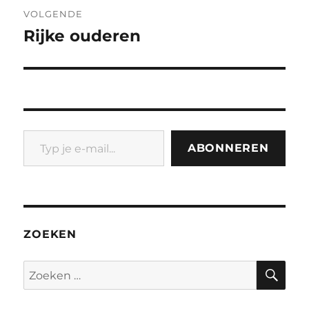
VOLGENDE
Rijke ouderen
Volgend
bericht:
Typ je e-mail...
ABONNEREN
ZOEKEN
ZO
Zoeken
naar: