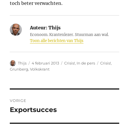
toch beter verwachten.
Auteur:
Thijs
Econoom. Krantenlezer. Stuurman aan wal.
Toon alle berichten van Thijs
Auteur
Geplaatst
Categorieën
Tags
Thijs
4 februari 2013
Crisis!
,
In de pers
Crisis!
,
op
Grunberg
,
Volkskrant
Bericht
VORIGE
navigatie
Exportsucces
Vorig
bericht: