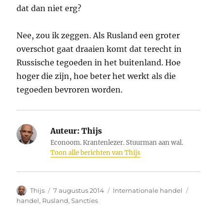
dat dan niet erg?
Nee, zou ik zeggen. Als Rusland een groter
overschot gaat draaien komt dat terecht in
Russische tegoeden in het buitenland. Hoe
hoger die zijn, hoe beter het werkt als die
tegoeden bevroren worden.
Auteur:
Thijs
Econoom. Krantenlezer. Stuurman aan wal.
Toon alle berichten van Thijs
Auteur
Geplaatst
Categorieën
Tags
Thijs
7 augustus 2014
Internationale handel
op
handel
,
Rusland
,
Sancties