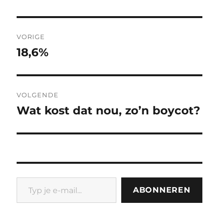
Bericht
VORIGE
navigatie
18,6%
Vorig
bericht:
VOLGENDE
Wat kost dat nou, zo’n boycot?
Volgend
bericht:
Typ je e-mail...
ABONNEREN