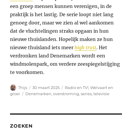
een groep mensen kunnen verenigen, in de
praktijk is het lastig. De serie loopt niet lang
genoeg door, maar we zien al wel aankomen
dat de vluchtelingen straks opgaan in hun
nieuwe thuislanden. Hopelijk maken ze hun
nieuwe thuisland iets meer
high trust
. Het
verdronken land Denemarken wordt een
windmolenpark, om verdere zeespiegelstijging
te voorkomen.
Auteur
Geplaatst
Categorieën
Thijs
30 maart 2025
Radio en TV!
,
Welvaart en
op
Tags
groei
Denemarken
,
overstroming
,
series
,
televisie
ZOEKEN