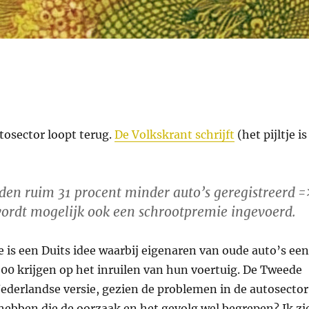
tosector loopt terug.
De Volkskrant schrijft
(het pijltje is
rden ruim 31 procent minder auto’s geregistreerd =
ordt mogelijk ook een schrootpremie ingevoerd.
 is een Duits idee waarbij eigenaren van oude auto’s een
500 krijgen op het inruilen van hun voertuig. De Tweede
ederlandse versie, gezien de problemen in de autosector
 hebben die de oorzaak en het gevolg wel begrepen? Ik zi