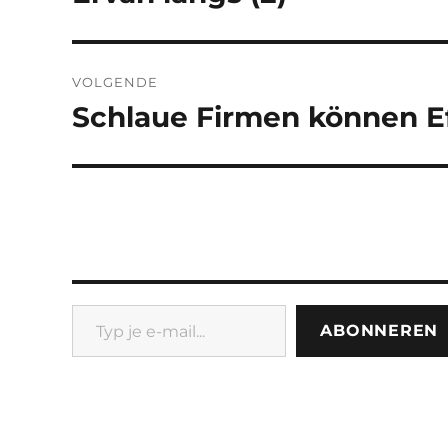
bericht:
VOLGENDE
Schlaue Firmen können E
Volgend
bericht:
Typ je e-mail...
ABONNEREN