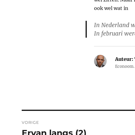
ook wel wat in
In Nederland w
In februari wer
Auteur:
Econoom. 
Bericht
VORIGE
navigatie
Ervan langs (2)
Vorig