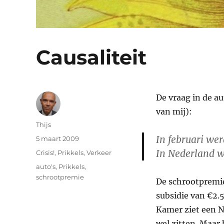
Causaliteit
De vraag in de au
van mij):
Auteur
Thijs
In februari we
Geplaatst
5 maart 2009
op
In Nederland w
Categorieën
Crisis!
,
Prikkels
,
Verkeer
Tags
auto's
,
Prikkels
,
schrootpremie
De schrootpremie
subsidie van €2.
Kamer ziet een N
wel zitten. Maar