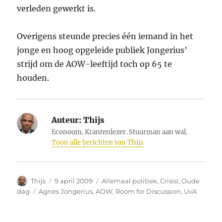
verleden gewerkt is.
Overigens steunde precies één iemand in het
jonge en hoog opgeleide publiek Jongerius’
strijd om de AOW-leeftijd toch op 65 te
houden.
Auteur:
Thijs
Econoom. Krantenlezer. Stuurman aan wal.
Toon alle berichten van Thijs
Auteur
Geplaatst
Categorieën
Thijs
9 april 2009
Allemaal politiek
,
Crisis!
,
Oude
op
Tags
dag
Agnes Jongerius
,
AOW
,
Room for Discussion
,
UvA