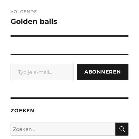
VOLGENDE
Golden balls
Volgend
bericht:
Typ je e-mail...
ABONNEREN
ZOEKEN
ZO
Zoeken
naar: