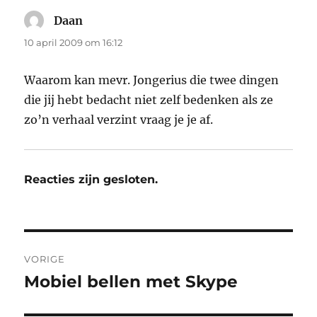
Daan
schreef:
10 april 2009 om 16:12
Waarom kan mevr. Jongerius die twee dingen
die jij hebt bedacht niet zelf bedenken als ze
zo’n verhaal verzint vraag je je af.
Reacties zijn gesloten.
Bericht
VORIGE
navigatie
Mobiel bellen met Skype
Vorig
bericht: