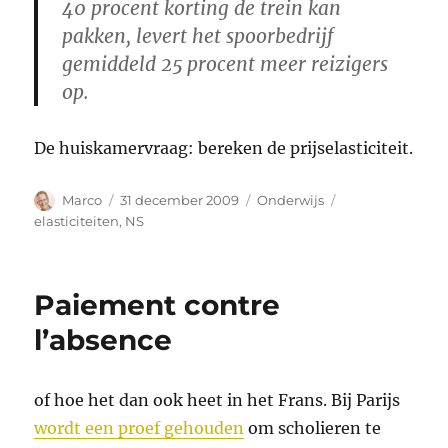
40 procent korting de trein kan
pakken, levert het spoorbedrijf
gemiddeld 25 procent meer reizigers
op.
De huiskamervraag: bereken de prijselasticiteit.
Auteur
Geplaatst
Categorieën
Tags
Marco
31 december 2009
Onderwijs
op
elasticiteiten
,
NS
Paiement contre
l’absence
of hoe het dan ook heet in het Frans. Bij Parijs
wordt een proef gehouden
om scholieren te