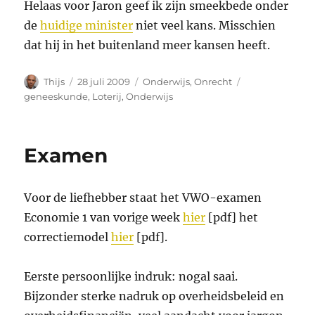
Helaas voor Jaron geef ik zijn smeekbede onder
de
huidige minister
niet veel kans. Misschien
dat hij in het buitenland meer kansen heeft.
Auteur
Geplaatst
Categorieën
Tags
Thijs
28 juli 2009
Onderwijs
,
Onrecht
op
geneeskunde
,
Loterij
,
Onderwijs
Examen
Voor de liefhebber staat het VWO-examen
Economie 1 van vorige week
hier
[pdf] het
correctiemodel
hier
[pdf].
Eerste persoonlijke indruk: nogal saai.
Bijzonder sterke nadruk op overheidsbeleid en