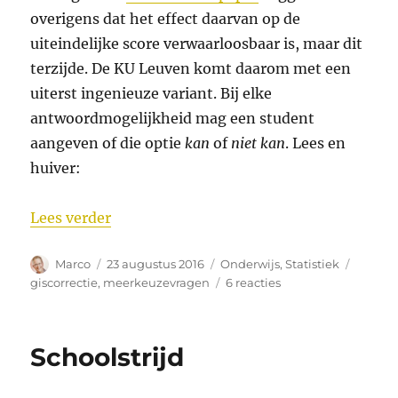
overigens dat het effect daarvan op de
uiteindelijke score verwaarloosbaar is, maar dit
terzijde. De KU Leuven komt daarom met een
uiterst ingenieuze variant. Bij elke
antwoordmogelijkheid mag een student
aangeven of die optie
kan
of
niet kan
. Lees en
huiver:
“De optimale giscorrectie”
Lees verder
Auteur
Geplaatst
Categorieën
Tags
Marco
23 augustus 2016
Onderwijs
,
Statistiek
op
op
giscorrectie
,
meerkeuzevragen
6 reacties
De
optimale
giscorrectie
Schoolstrijd