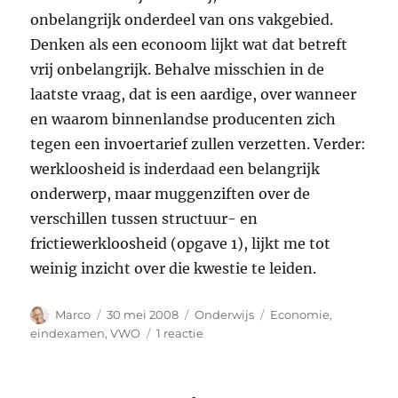
onbelangrijk onderdeel van ons vakgebied.
Denken als een econoom lijkt wat dat betreft
vrij onbelangrijk. Behalve misschien in de
laatste vraag, dat is een aardige, over wanneer
en waarom binnenlandse producenten zich
tegen een invoertarief zullen verzetten. Verder:
werkloosheid is inderdaad een belangrijk
onderwerp, maar muggenziften over de
verschillen tussen structuur- en
frictiewerkloosheid (opgave 1), lijkt me tot
weinig inzicht over die kwestie te leiden.
Auteur
Geplaatst
Categorieën
Tags
Marco
30 mei 2008
Onderwijs
Economie
,
op
op
eindexamen
,
VWO
1 reactie
Examen