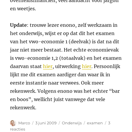
overheidsfinanciën, veel aandacht voor jargon
en weetjes.
Update
: trouwe lezer enono, zelf werkzaam in
het onderwijs, wijst er op dat dit het examen
van het vwo-economie 1 (deelvak) is dat na dit
jaar niet meer bestaat. Het echte economievak
is vwo-economie 1,2 (totaalvak) en het examen
daarvan staat
hier
, uitwerking
hier
. Persoonlijk
lijkt me dit examen aardiger dan waar ik in
eerste instantie naar verwees. Ook meer
rekenwerk. Volgens enono was het echter “bar
en boos”, wellicht juist vanwege dat vele
rekenwerk.
Auteur
Geplaatst
Categorieën
Tags
Marco
3 juni 2009
Onderwijs
examen
3
op
op
reacties