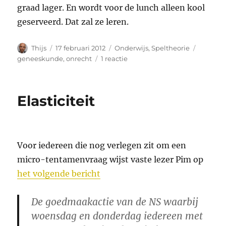
graad lager. En wordt voor de lunch alleen kool
geserveerd. Dat zal ze leren.
Auteur
Geplaatst
Categorieën
Tags
Thijs
17 februari 2012
Onderwijs
,
Speltheorie
op
op
geneeskunde
,
onrecht
1 reactie
Geneeskunde,
ministerraad
Elasticiteit
Voor iedereen die nog verlegen zit om een
micro-tentamenvraag wijst vaste lezer Pim op
het volgende bericht
De goedmaakactie van de NS waarbij
woensdag en donderdag iedereen met