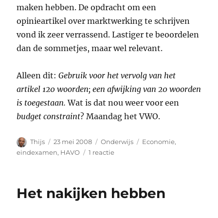
maken hebben. De opdracht om een
opinieartikel over marktwerking te schrijven
vond ik zeer verrassend. Lastiger te beoordelen
dan de sommetjes, maar wel relevant.
Alleen dit:
Gebruik voor het vervolg van het
artikel 120 woorden; een afwijking van 20 woorden
is toegestaan.
Wat is dat nou weer voor een
budget constraint
? Maandag het VWO.
Auteur
Geplaatst
Categorieën
Tags
Thijs
23 mei 2008
Onderwijs
Economie
,
op
op
eindexamen
,
HAVO
1 reactie
Het
economiexamen
Het nakijken hebben