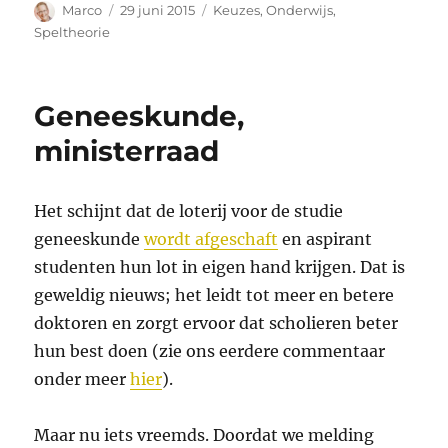
Auteur
Geplaatst
Categorieën
Marco
29 juni 2015
Keuzes
,
Onderwijs
,
op
Speltheorie
Geneeskunde,
ministerraad
Het schijnt dat de loterij voor de studie
geneeskunde
wordt afgeschaft
en aspirant
studenten hun lot in eigen hand krijgen. Dat is
geweldig nieuws; het leidt tot meer en betere
doktoren en zorgt ervoor dat scholieren beter
hun best doen (zie ons eerdere commentaar
onder meer
hier
).
Maar nu iets vreemds. Doordat we melding