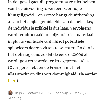
In dat geval gaat dit programma ze niet helpen
want de uitvoering is van een zeer hoge
klungeligheid. Ten eerste hangt de uitbetaling
af van het spijbelgemiddelde van de hele klas;
de individuele prikkel is dus laag. Vervolgens
wordt er uitbetaald in “bijzonder lesmateriaal”
in plaats van harde cash. Alsof potentiële
spijbelaars daarop zitten te wachten. En dan is
het ook nog eens zo dat de eerste €2000 al
wordt gestort voordat er iets gepresteerd is.
(Overigens hebben de Fransen niet het
alleenrecht op dit soort dommigheid, zie eerder
hier
.)
Auteur
Geplaatst
Categorieën
Tags
Thijs
5 oktober 2009
Onderwijs
Frankrijk
,
op
Scholing