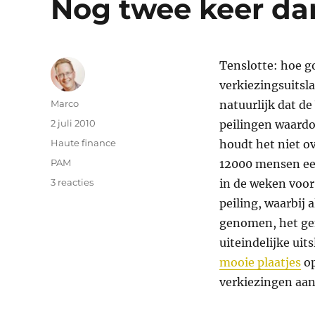
Nog twee keer dan
Tenslotte: hoe g
verkiezingsuitsla
Auteur
Marco
natuurlijk dat d
Geplaatst
2 juli 2010
peilingen waardo
op
Categorieën
Haute finance
houdt het niet ov
Tags
PAM
12000 mensen een
op
3 reacties
in de weken voor
Nog
peiling, waarbij
twee
genomen, het gem
keer
dan:
uiteindelijke uit
de
mooie plaatjes
op
PAM
verkiezingen aanz
(2)