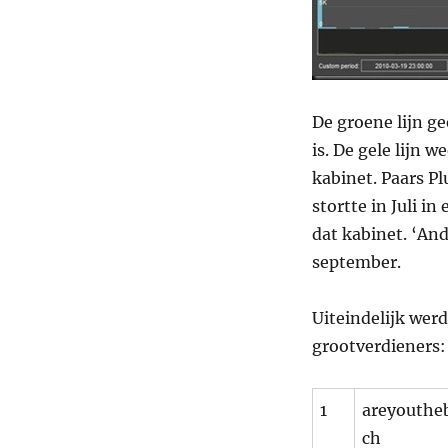
De groene lijn ge
is. De gele lijn 
kabinet. Paars Pl
stortte in Juli i
dat kabinet. ‘And
september.
Uiteindelijk werd
grootverdieners:
1
areyouthe
ch