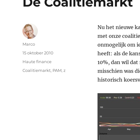
De Coalitiemarkt
Nu het nieuwe ka
met onze coaliti
Auteur
Marco
onmogelijk om ie
Geplaatst
15 oktober 2010
heeft: als de kan
op
Categorieën
Haute finance
10%, dan wil dat
Tags
Coalitiemarkt
,
PAM
,
z
misschien was die
historisch koers