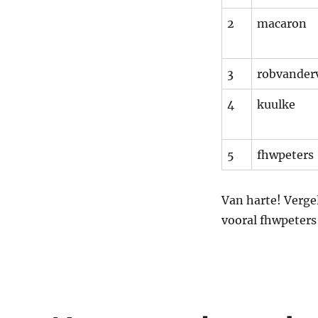
2
macaron
3
robvander
4
kuulke
5
fhwpeters
Van harte! Vergel
vooral fhwpeters