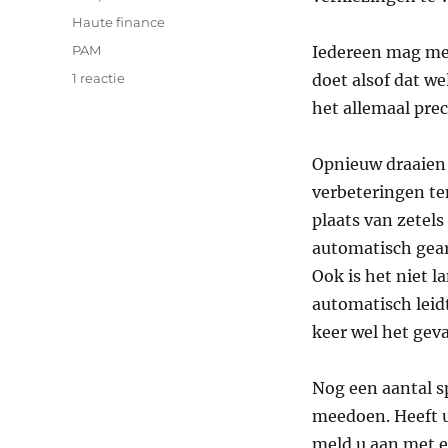
op
Categorieën
Haute finance
Tags
PAM
Iedereen mag mee
op
1 reactie
doet alsof dat we
De
het allemaal pre
eco.nomie.nl
Politieke
Aandelenmarkt
Opnieuw draaien 
2012!
verbeteringen te
plaats van zetels
automatisch gearb
Ook is het niet 
automatisch leidt
keer wel het geva
Nog een aantal s
meedoen. Heeft u 
meld u aan met e