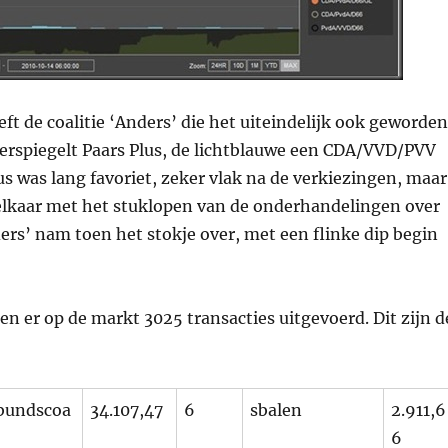
eft de coalitie ‘Anders’ die het uiteindelijk ook geworden
weerspiegelt Paars Plus, de lichtblauwe een CDA/VVD/PVV
us was lang favoriet, zeker vlak na de verkiezingen, maar
n elkaar met het stuklopen van de onderhandelingen over
ers’ nam toen het stokje over, met een flinke dip begin
en er op de markt 3025 transacties uitgevoerd. Dit zijn d
bundscoa
34.107,47
6
sbalen
2.911,6
6