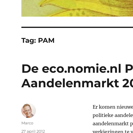
Tag:
PAM
De eco.nomie.nl P
Aandelenmarkt 20
Er komen nieuwe 
politieke aandel
Auteur
Marco
aandelenmarkt 
Geplaatst
27 april 2012
verkiezingen te 