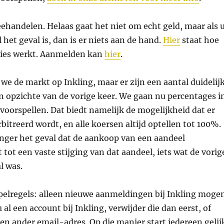
handelen. Helaas gaat het niet om echt geld, maar als 
l het geval is, dan is er niets aan de hand.
Hier
staat hoe
cies werkt. Aanmelden kan
hier
.
we de markt op Inkling, maar er zijn een aantal duidelij
n opzichte van de vorige keer. We gaan nu percentages i
 voorspellen. Dat biedt namelijk de mogelijkheid dat er
itreerd wordt, en alle koersen altijd optellen tot 100%.
langer het geval dat de aankoop van een aandeel
 tot een vaste stijging van dat aandeel, iets wat de vorig
l was.
pelregels: alleen nieuwe aanmeldingen bij Inkling moge
al een account bij Inkling, verwijder die dan eerst, of
en ander email-adres. Op die manier start iedereen gelij