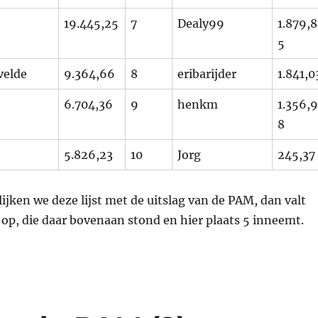
19.445,25
7
Dealy99
1.879,8
5
velde
9.364,66
8
eribarijder
1.841,0
6.704,36
9
henkm
1.356,9
8
5.826,23
10
Jorg
245,37
ijken we deze lijst met de uitslag van de PAM, dan valt
 op, die daar bovenaan stond en hier plaats 5 inneemt.