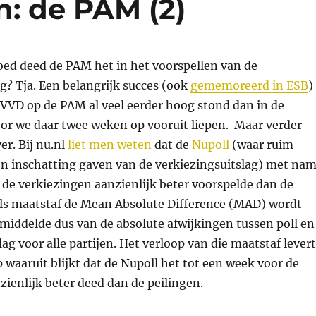
: de PAM (2)
oed deed de PAM het in het voorspellen van de
g? Tja. Een belangrijk succes (ook
gememoreerd in ESB
)
e VVD op de PAM al veel eerder hoog stond dan in de
or we daar twee weken op vooruit liepen. Maar verder
er. Bij nu.nl
liet men weten
dat de
Nupoll
(waar ruim
 inschatting gaven van de verkiezingsuitslag) met na
 de verkiezingen aanzienlijk beter voorspelde dan de
 als maatstaf de Mean Absolute Difference (MAD) wordt
iddelde dus van de absolute afwijkingen tussen poll en
slag voor alle partijen. Het verloop van die maatstaf levert
 waaruit blijkt dat de Nupoll het tot een week voor de
ienlijk beter deed dan de peilingen.